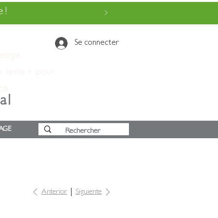
 !
Se connecter
ssage.
e texte » pour
 ce
al
AGE
Anterior
Siguiente