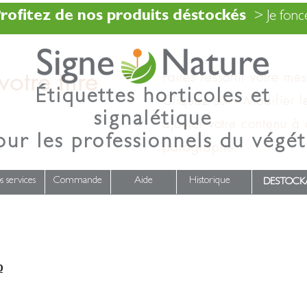
rofitez de nos produits déstockés
> Je fonce
otre titre
Faites ressortir votre me
Étiquettes horticoles et
Cliquez sur « Modifier l
signalétique
ajouter votre contenu à
our les professionnels du végét
paragraphe.
s services
Commande
Aide
Historique
DESTOCK
0