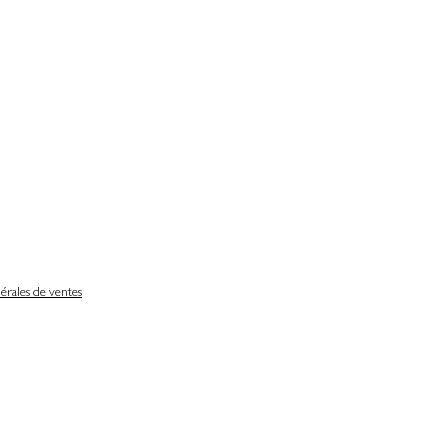
érales de ventes
Délais de livraison
Nos partenaires