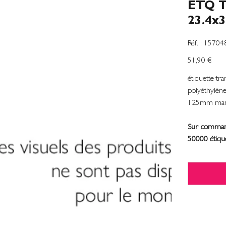
ETQ T
23.4x
SKU
Réf. :
15704
1570487
Precio
51,90 €
étiquette tr
polyéthylèn
125mm man
Sur command
50000 étiqu