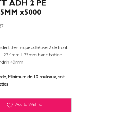
T ADH 2 PE
35MM x5000
87
ansfert thermique adhésive 2 de front
e l.23.4mm L.35mm blanc bobine
drin 40mm
e, Minimum de 10 rouleaux, soit
ettes
Add to Wishlist