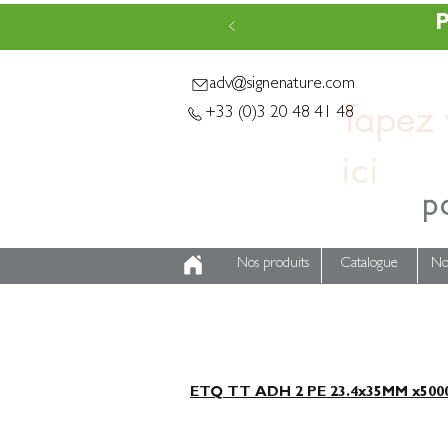
P
adv@signenature.com
Tapez v
+33 (0)3 20 48 41 48
p
Nos produits
Catalogue
No
ETQ TT ADH 2 PE 23.4x35MM x500