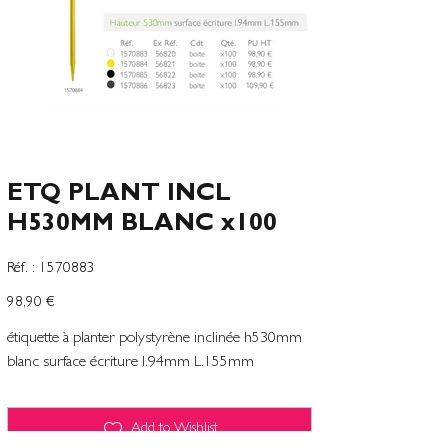
ETQ PLANT INCL
H530MM BLANC x100
SKU
Réf. :
1570883
1570883
Precio
98,90 €
étiquette à planter polystyrène inclinée h530mm
blanc surface écriture l.94mm L.155mm
Add to Wishlist