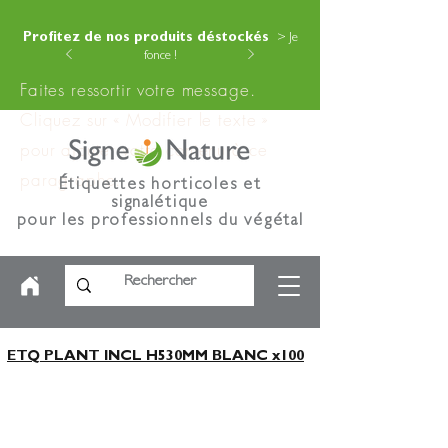
Profitez de nos produits déstockés
> Je
fonce !
Faites ressortir votre message.
Cliquez sur « Modifier le texte »
pour ajouter votre contenu à ce
paragraphe.
Étiquettes horticoles et
signalétique
pour les professionnels du végétal
ETQ PLANT INCL H530MM BLANC x100