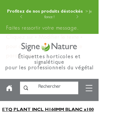
Profitez de nos produits déstockés
> Je
fonce !
Faites ressortir votre message.
Cliquez sur « Modifier le texte »
pour ajouter votre contenu à ce
paragraphe.
Étiquettes horticoles et
signalétique
pour les professionnels du végétal
ETQ PLANT INCL H160MM BLANC x100