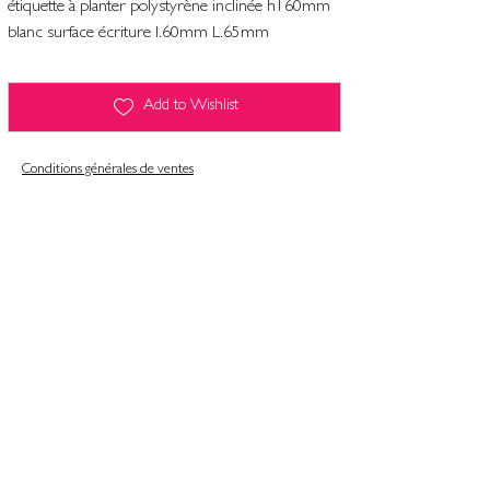
étiquette à planter polystyrène inclinée h160mm
blanc surface écriture l.60mm L.65mm
Add to Wishlist
Conditions générales de ventes
Contact
Mentions légales
Informatiques et libertés
Politique de confidentialité & gestion des cookies
Conditions générales de ventes