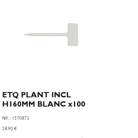
ETQ PLANT INCL
H160MM BLANC x100
SKU
Réf. :
1570872
1570872
Precio
28,90 €