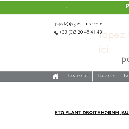
P
adv@signenature.com
Tapez v
+33 (0)3 20 48 41 48
p
Nos produits
Catalogue
No
ETQ PLANT DROITE H745MM JAUN