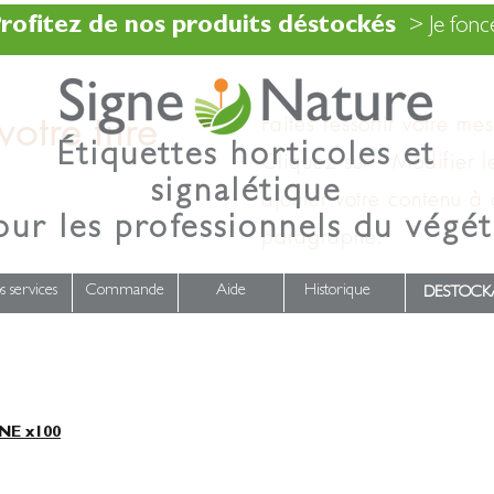
rofitez de nos produits déstockés
> Je fonce
otre titre
Faites ressortir votre me
Étiquettes horticoles et
Cliquez sur « Modifier l
signalétique
ajouter votre contenu à
our les professionnels du végét
paragraphe.
s services
Commande
Aide
Historique
DESTOCK
E x100