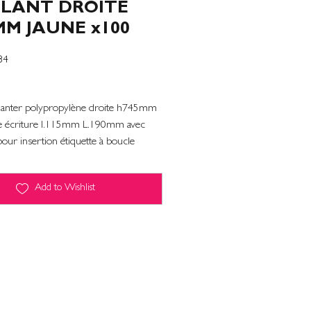
PLANT DROITE
MM JAUNE x100
84
 planter polypropylène droite h745mm
ce écriture l.115mm L.190mm avec
pour insertion étiquette à boucle
Add to Wishlist