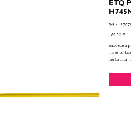
ETQ 
H745
SKU
Réf. :
15707
1570784
Precio
169,90 €
étiquette à
jaune surfa
perforation 