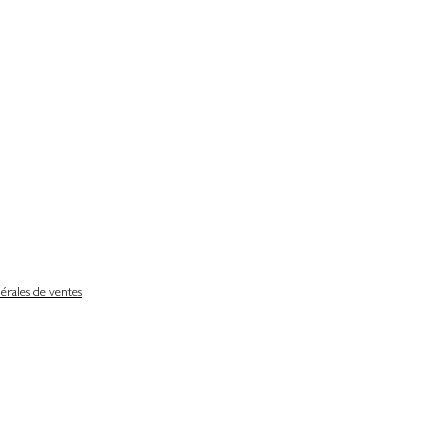
érales de ventes
Délais de livraison
Nos partenaires