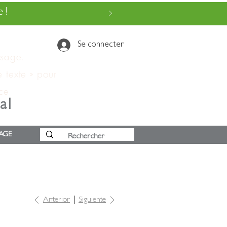
 !
Se connecter
ssage.
e texte » pour
 ce
al
AGE
Anterior
Siguiente