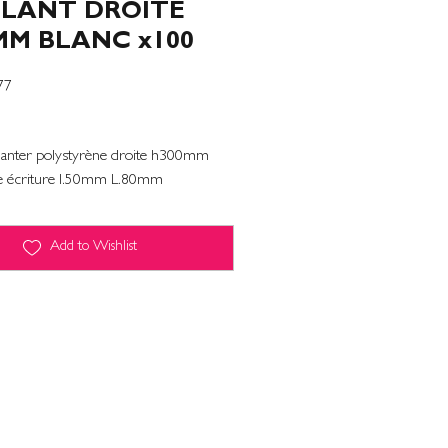
PLANT DROITE
MM BLANC x100
77
planter polystyrène droite h300mm
ce écriture l.50mm L.80mm
Add to Wishlist