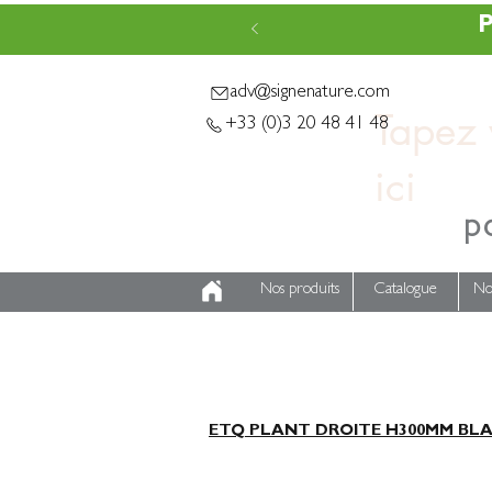
P
adv@signenature.com
Tapez v
+33 (0)3 20 48 41 48
p
Nos produits
Catalogue
No
ETQ PLANT DROITE H300MM BLA