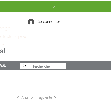
 !
Se connecter
ssage.
e texte » pour
 ce
al
AGE
Anterior
Siguiente