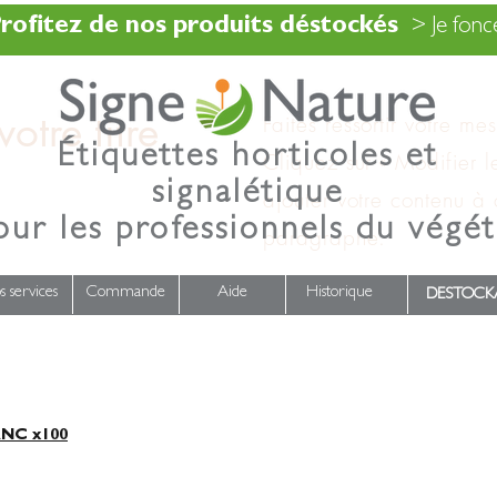
rofitez de nos produits déstockés
> Je fonce
otre titre
Faites ressortir votre me
Étiquettes horticoles et
Cliquez sur « Modifier l
signalétique
ajouter votre contenu à
our les professionnels du végét
paragraphe.
s services
Commande
Aide
Historique
DESTOCK
NC x100