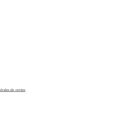
érales de ventes
Délais de livraison
Nos partenaires