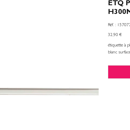
ETQ 
H300
SKU
Réf. :
15707
1570777
Precio
32,90 €
étiquette à 
blanc surfa