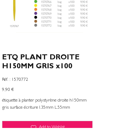
ETQ PLANT DROITE
H150MM GRIS x100
SKU
Réf. :
1570772
1570772
Precio
9,90 €
étiquette à planter polystyrène droite h150mm
gris surface écriture l.35mm L.55mm
Add to Wishlist