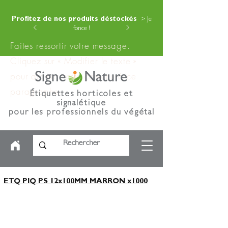
Profitez de nos produits déstockés
> Je
fonce !
Faites ressortir votre message.
Cliquez sur « Modifier le texte »
pour ajouter votre contenu à ce
paragraphe.
Étiquettes horticoles et
signalétique
pour les professionnels du végétal
ETQ PIQ PS 12x100MM MARRON x1000