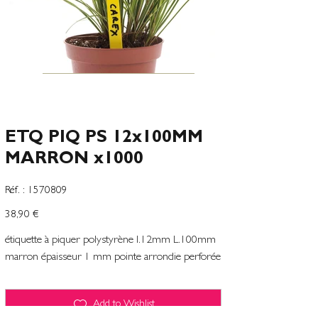
ETQ PIQ PS 12x100MM
MARRON x1000
SKU
Réf. :
1570809
1570809
Precio
38,90 €
étiquette à piquer polystyrène l.12mm L.100mm
marron épaisseur 1 mm pointe arrondie perforée
Add to Wishlist