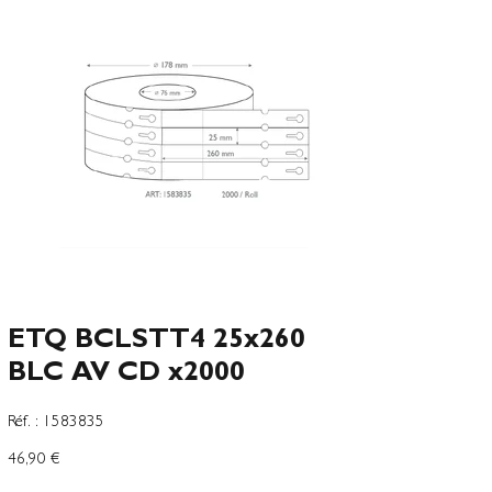
ETQ BCLSTT4 25x260
BLC AV CD x2000
SKU
Réf. :
1583835
1583835
Precio
46,90 €