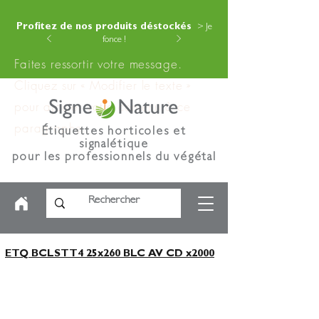
Profitez de nos produits déstockés
> Je
fonce !
Faites ressortir votre message.
Cliquez sur « Modifier le texte »
pour ajouter votre contenu à ce
paragraphe.
Étiquettes horticoles et
signalétique
pour les professionnels du végétal
ETQ BCLSTT4 25x260 BLC AV CD x2000