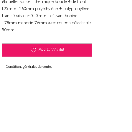
étiquette transfert thermique boucle 4 de front
l.25mm l.260mm polyéthylène + polypropylène
blanc épaisseur 0.15mm clef avant bobine
178mm mandrin 76mm avec coupon détachable
50mm
Add to Wishlist
Conditions générales de ventes
Contact
Mentions légales
Informatiques et libertés
Politique de confidentialité & gestion des cookies