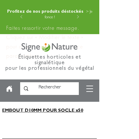
Profitez de nos produits déstockés
> Je
fonce !
Faites ressortir votre message.
Cliquez sur « Modifier le texte »
pour ajouter votre contenu à ce
paragraphe.
Étiquettes horticoles et
signalétique
pour les professionnels du végétal
EMBOUT D10MM POUR SOCLE x50