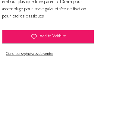
embout plastique transparent d10mm pour
assemblage pour socle galva et tête de fixation
pour cadres classiques
Add to Wishlist
Conditions générales de ventes
Contact
Mentions légales
Informatiques et libertés
Politique de confidentialité & gestion des cookies
Conditions générales de ventes