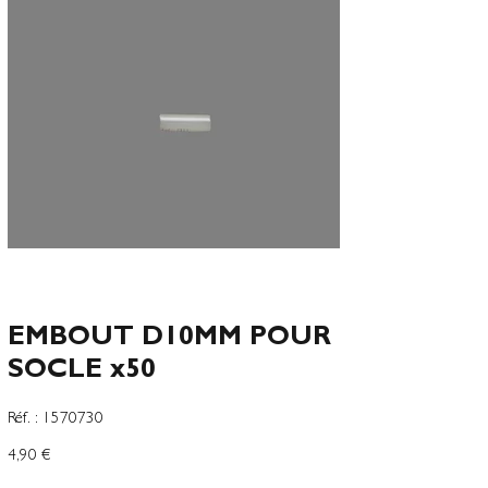
EMBOUT D10MM POUR
SOCLE x50
SKU
Réf. :
1570730
1570730
Precio
4,90 €