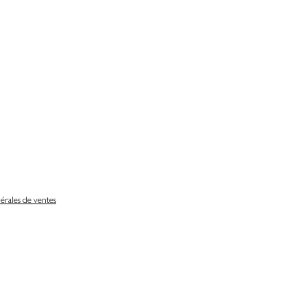
érales de ventes
Délais de livraison
Nos partenaires