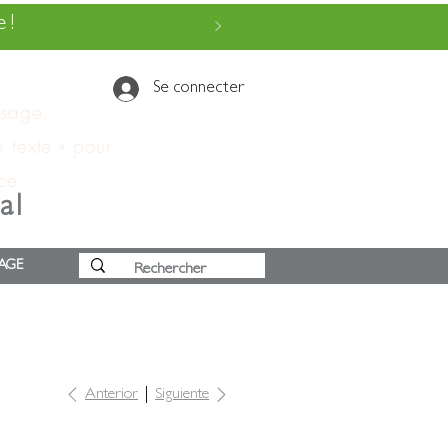
 !
Se connecter
ssage.
e texte » pour
 ce
al
AGE
Anterior
Siguiente