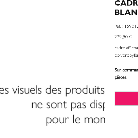
CADR
BLAN
SKU
Réf. :
15901
1590120
Precio
229,90 €
cadre affic
polypropylè
Sur comman
pièces