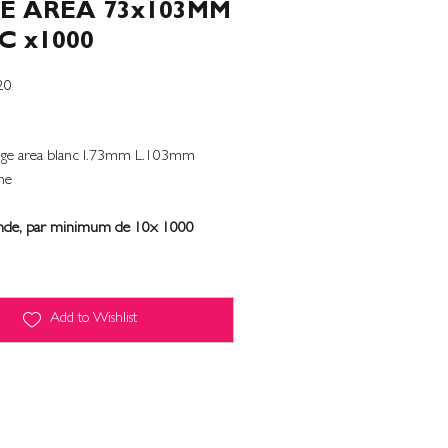
E AREA 73x103MM
C x1000
20
hage area blanc l.73mm L.103mm
ne
de, par minimum de 10x 1000
Add to Wishlist