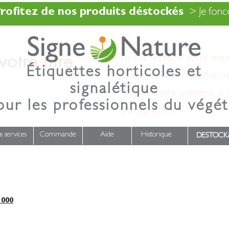
rofitez de nos produits déstockés
> Je fonce
otre titre
Faites ressortir votre me
Étiquettes horticoles et
Cliquez sur « Modifier l
signalétique
ajouter votre contenu à
our les professionnels du végét
paragraphe.
s services
Commande
Aide
Historique
DESTOCK
000