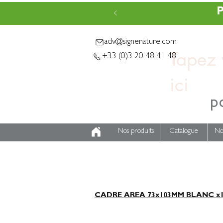
P
adv@signenature.com
Tapez v
+33 (0)3 20 48 41 48
p
Nos produits
Catalogue
No
CADRE AREA 73x103MM BLANC x1