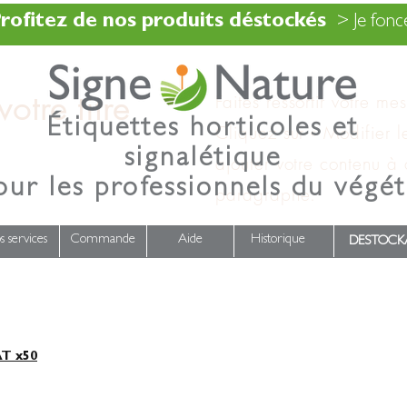
rofitez de nos produits déstockés
> Je fonce
otre titre
Faites ressortir votre me
Étiquettes horticoles et
Cliquez sur « Modifier l
signalétique
ajouter votre contenu à
our les professionnels du végét
paragraphe.
s services
Commande
Aide
Historique
DESTOCK
T x50