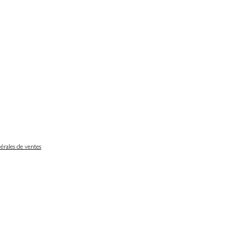
érales de ventes
Délais de livraison
Nos partenaires