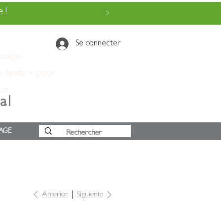
 !
Se connecter
ssage.
e texte » pour
 ce
al
AGE
Anterior
Siguiente