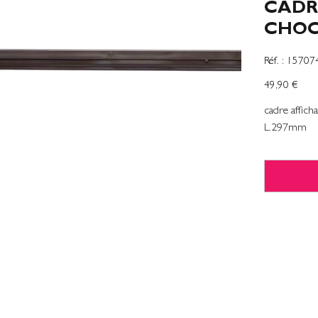
CADR
CHOC
SKU
Réf. :
15707
1570742
Precio
49,90 €
cadre affic
L.297mm