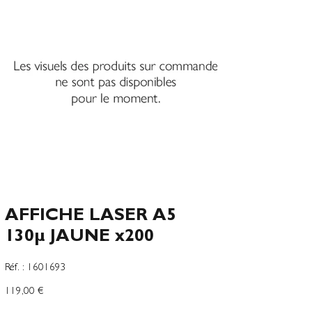
AFFICHE LASER A5
130µ JAUNE x200
SKU
Réf. :
1601693
1601693
Precio
119,00 €