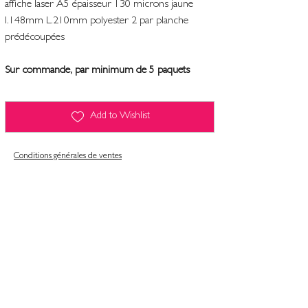
affiche laser A5 épaisseur 130 microns jaune
l.148mm L.210mm polyester 2 par planche
prédécoupées
Sur commande, par minimum de 5 paquets
Add to Wishlist
Conditions générales de ventes
Contact
Mentions légales
Informatiques et libertés
Politique de confidentialité & gestion des cookies