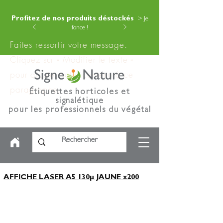
Profitez de nos produits déstockés
> Je
fonce !
Faites ressortir votre message.
Cliquez sur « Modifier le texte »
pour ajouter votre contenu à ce
paragraphe.
Étiquettes horticoles et
signalétique
pour les professionnels du végétal
AFFICHE LASER A5 130µ JAUNE x200