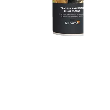
Terms and co
otice
Privacy policy & cookie management
ers and
Terms and conditions
ms
nd conditions