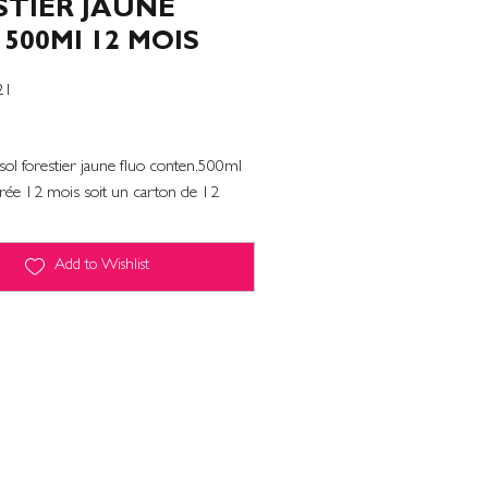
STIER JAUNE
500Ml 12 MOIS
21
sol forestier jaune fluo conten.500ml
rée 12 mois soit un carton de 12
Add to Wishlist