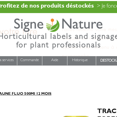
rofitez de nos produits déstockés
> Je fonce
otre titre
Faites ressortir votre me
Horticultural labels and signag
Cliquez sur « Modifier l
for plant professionals
ajouter votre contenu à
paragraphe.
s services
Commande
Aide
Historique
DESTOCK
UNE FLUO 500Ml 12 MOIS
TRAC