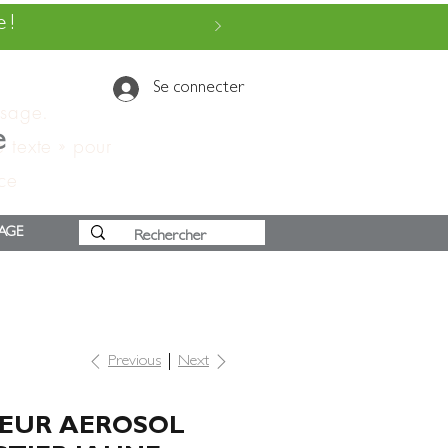
 !
Se connecter
ssage.
e
e texte » pour
 ce
AGE
Previous
Next
EUR AEROSOL