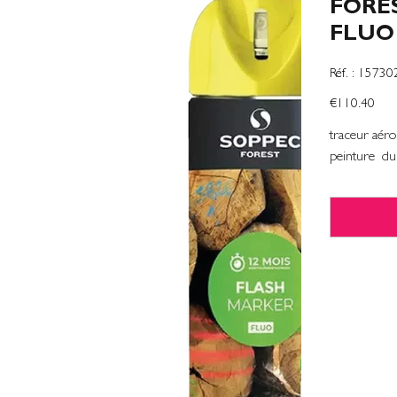
FORE
FLUO 
SKU
Réf. :
15730
1573021
Price
€110.40
traceur aéro
peinture du