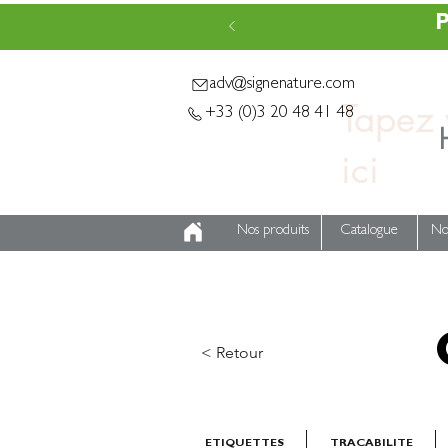
P
adv@signenature.com
Tapez v
+33 (0)3 20 48 41 48
Nos produits
Catalogue
No
< Retour
ETIQUETTES
TRACABILITE