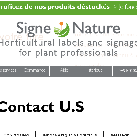
rofitez de nos produits déstockés
> Je fonce
otre titre
Faites ressortir votre me
Horticultural labels and signag
Cliquez sur « Modifier l
for plant professionals
ajouter votre contenu à
paragraphe.
s services
Commande
Aide
Historique
DESTOCK
Contact U.S
MONITORING
INFORMATIQUE & LOGICIELS
BALISAGE