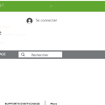
 !
Se connecter
ssage.
e
e texte » pour
 ce
AGE
SUPPORTS D'AFFICHAGE
More