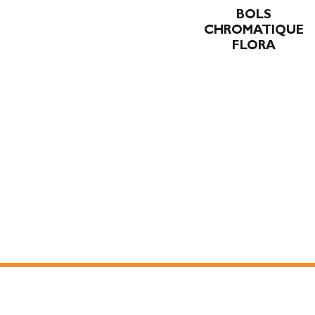
BOLS
CHROMATIQUE
FLORA
Catalogs and prices
Legal N
Contact
Comput
freedo
Terms a