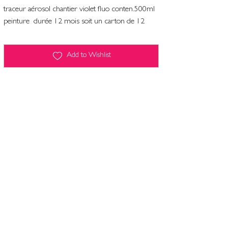
traceur aérosol chantier violet fluo conten.500ml
peinture durée 12 mois soit un carton de 12
Add to Wishlist
Terms and conditions
Contact
Legal Notice
Computers and freedoms
Privacy policy & cookie management
Terms and conditions