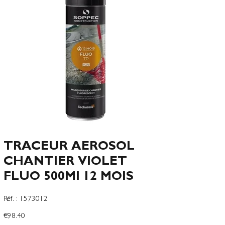
TRACEUR AEROSOL
CHANTIER VIOLET
FLUO 500Ml 12 MOIS
SKU
Réf. :
1573012
1573012
Price
€98.40