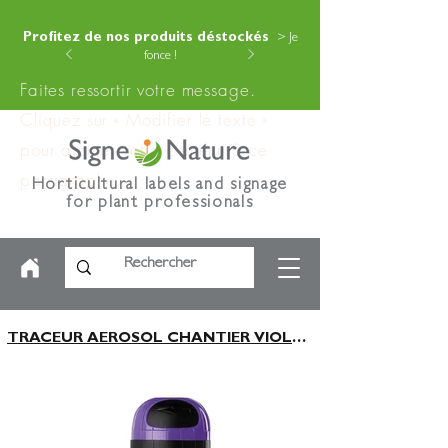
Profitez de nos produits déstockés
> Je
fonce !
Faites ressortir votre message.
Cliquez sur « Modifier le texte »
pour ajouter votre contenu à ce
paragraphe.
Horticultural labels and signage
for plant professionals
TRACEUR AEROSOL CHANTIER VIOLET FLUO 500Ml 12 MOIS