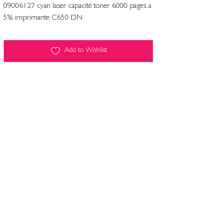
09006127 cyan laser capacité toner 6000 pages a
5% imprimante C650 DN
Add to Wishlist
Terms and conditions
Contact
Legal Notice
Computers and freedoms
Privacy policy & cookie management
Terms and conditions