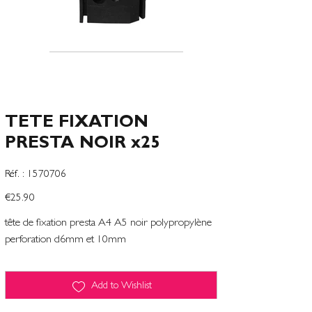
TETE FIXATION
PRESTA NOIR x25
SKU
Réf. :
1570706
1570706
Price
€25.90
tête de fixation presta A4 A5 noir polypropylène
perforation d6mm et 10mm
Add to Wishlist