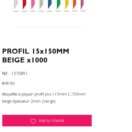
PROFIL 15x150MM
BEIGE x1000
SKU
Réf. :
1570851
1570851
Price
€49.90
étiquette à piquer profil pvc l.15mm L.150mm
beige épaisseur 2mm (vierge)
Add to Wishlist