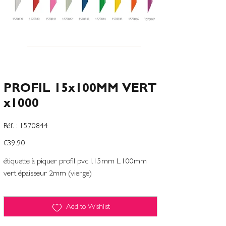
PROFIL 15x100MM VERT
x1000
SKU
Réf. :
1570844
1570844
Price
€39.90
étiquette à piquer profil pvc l.15mm L.100mm
vert épaisseur 2mm (vierge)
Add to Wishlist