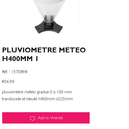
PLUVIOMETRE METEO
H400MM 1
SKU
Réf. :
1570898
1570898
Price
€36.90
pluviomètre météo gradue 0 à 100 mm
translucide et bleuté h400mm d225mm
Add to Wishlist