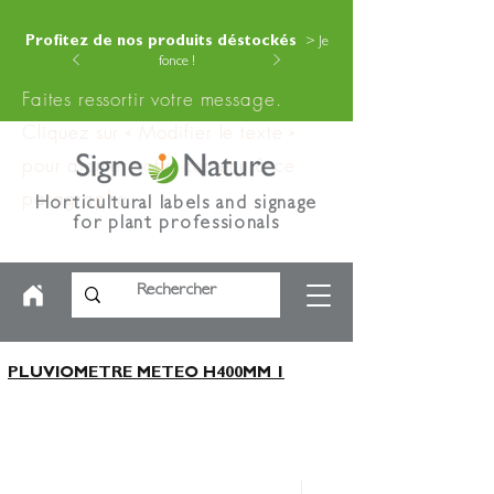
Profitez de nos produits déstockés
> Je
fonce !
Faites ressortir votre message.
Cliquez sur « Modifier le texte »
pour ajouter votre contenu à ce
paragraphe.
Horticultural labels and signage
for plant professionals
PLUVIOMETRE METEO H400MM 1