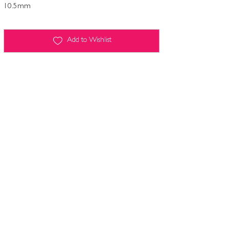
10.5mm
Add to Wishlist
Terms and conditions
Contact
Legal Notice
Computers and freedoms
Privacy policy & cookie management
Terms and conditions
Terms and conditions