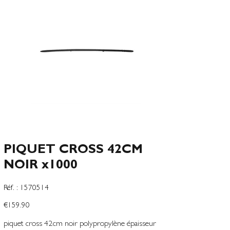
PIQUET CROSS 42CM
NOIR x1000
SKU
Réf. :
1570514
1570514
Price
€159.90
piquet cross 42cm noir polypropylène épaisseur