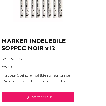
MARKER INDELEBILE
SOPPEC NOIR x12
SKU
Réf. :
1573137
1573137
Price
€39.90
marqueur à peinture indélébile noir écriture de
2.5mm contenance 10ml boite de 12 unités
Add to Wishlist