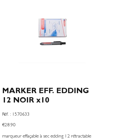
MARKER EFF. EDDING
12 NOIR x10
SKU
Réf. :
1570633
1570633
Price
€28.90
marqueur effaçable à sec edding 12 rétractable