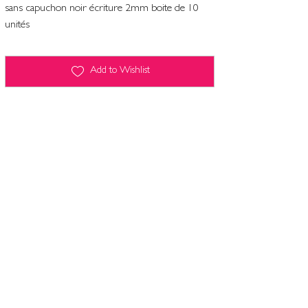
sans capuchon noir écriture 2mm boite de 10
unités
Add to Wishlist
Terms and conditions
Contact
Legal Notice
Computers and freedoms
Privacy policy & cookie management
Terms and conditions