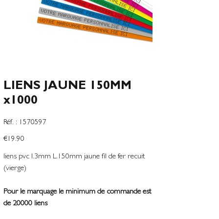
LIENS JAUNE 150MM
x1000
SKU
Réf. :
1570597
1570597
Price
€19.90
liens pvc l.3mm L.150mm jaune fil de fer recuit
(vierge)
Pour le marquage le minimum de commande est
de 20000 liens