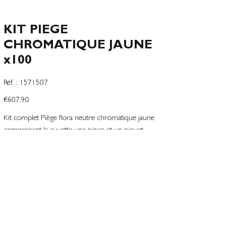
KIT PIEGE
CHROMATIQUE JAUNE
x100
SKU
Réf. :
1571507
1571507
Price
€607.90
Kit complet Piège flora neutre chromatique jaune
comprenant la cuvette une pince et un piquet
jaune de de 150cm flexite et polypropylène
Add to Wishlist
Terms and conditions