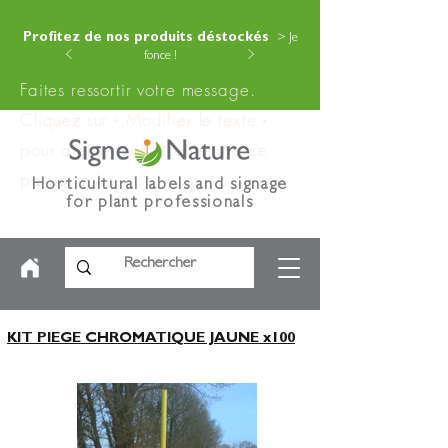
Profitez de nos produits déstockés
> Je
fonce !
Faites ressortir votre message.
Cliquez sur « Modifier le texte »
pour ajouter votre contenu à ce
paragraphe.
Horticultural labels and signage
for plant professionals
KIT PIEGE CHROMATIQUE JAUNE x100