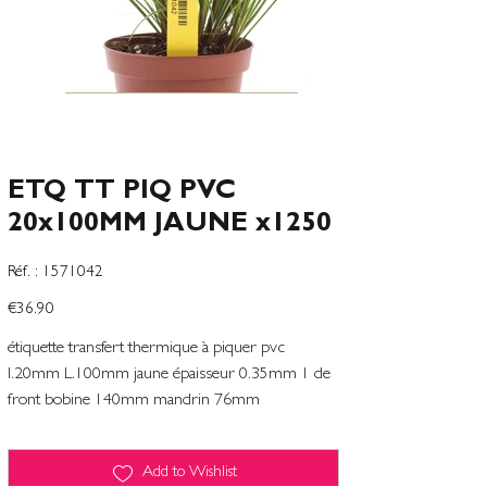
ETQ TT PIQ PVC
20x100MM JAUNE x1250
SKU
Réf. :
1571042
1571042
Price
€36.90
étiquette transfert thermique à piquer pvc
l.20mm L.100mm jaune épaisseur 0.35mm 1 de
front bobine 140mm mandrin 76mm
Add to Wishlist