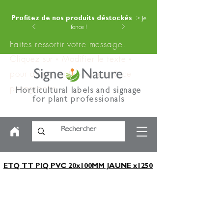
Profitez de nos produits déstockés
> Je
fonce !
Faites ressortir votre message.
Cliquez sur « Modifier le texte »
pour ajouter votre contenu à ce
paragraphe.
Horticultural labels and signage
for plant professionals
ETQ TT PIQ PVC 20x100MM JAUNE x1250