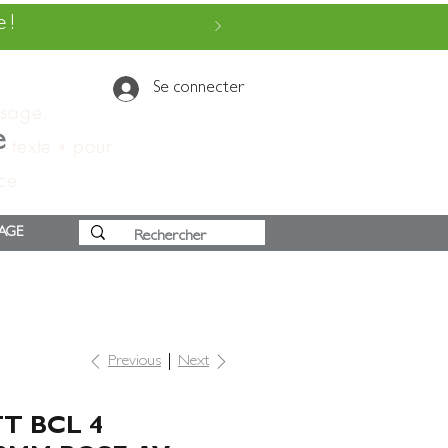
 !
Se connecter
ssage.
e
e texte » pour
 ce
AGE
Previous
Next
T BCL 4