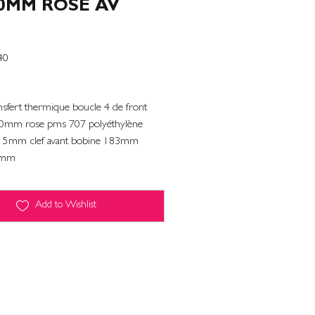
60MM ROSE AV
40
ansfert thermique boucle 4 de front
60mm rose pms 707 polyéthylène
.15mm clef avant bobine 183mm
6mm
Add to Wishlist