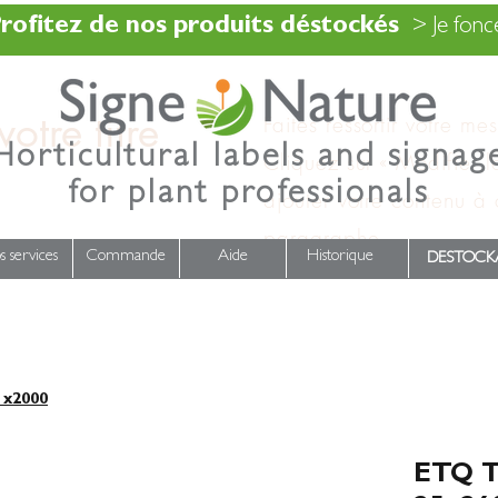
rofitez de nos produits déstockés
> Je fonce
otre titre
Faites ressortir votre me
Horticultural labels and signag
Cliquez sur « Modifier l
for plant professionals
ajouter votre contenu à
paragraphe.
s services
Commande
Aide
Historique
DESTOCK
x2000
ETQ T