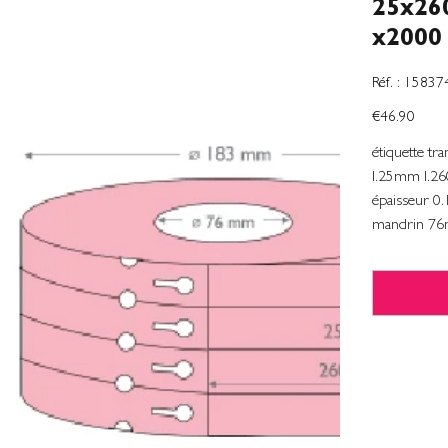
25x2
x2000
SKU
Réf. :
15837
1583740
Price
€46.90
étiquette tr
l.25mm l.2
épaisseur 0
mandrin 7