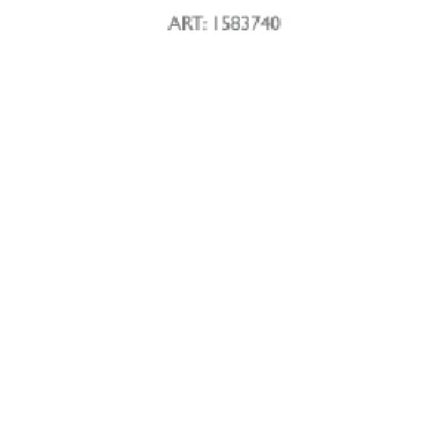
Terms and co
otice
Privacy policy & cookie management
ers and
Terms and conditions
ms
nd conditions