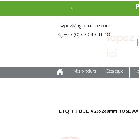
P
adv@signenature.com
Tapez v
+33 (0)3 20 48 41 48
Nos produits
Catalogue
No
ETQ TT BCL 4 25x260MM ROSE AV 