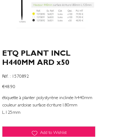
ETQ PLANT INCL
H440MM ARD x50
SKU
Réf. :
1570892
1570892
Price
€48.90
étiquette à planter polystyrène inclinée h440mm
couleur ardoise surface écriture l.80mm
L.125mm
Add to Wishlist