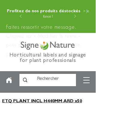
Profitez de nos produits déstockés
> Je
fonce !
Faites ressortir votre message.
Cliquez sur « Modifier le texte »
pour ajouter votre contenu à ce
paragraphe.
Horticultural labels and signage
for plant professionals
ETQ PLANT INCL H440MM ARD x50