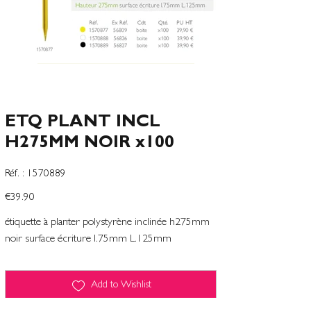
ETQ PLANT INCL
H275MM NOIR x100
SKU
Réf. :
1570889
1570889
Price
€39.90
étiquette à planter polystyrène inclinée h275mm
noir surface écriture l.75mm L.125mm
Add to Wishlist