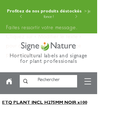
Profitez de nos produits déstockés
> Je
fonce !
Faites ressortir votre message.
Cliquez sur « Modifier le texte »
pour ajouter votre contenu à ce
paragraphe.
Horticultural labels and signage
for plant professionals
ETQ PLANT INCL H275MM NOIR x100