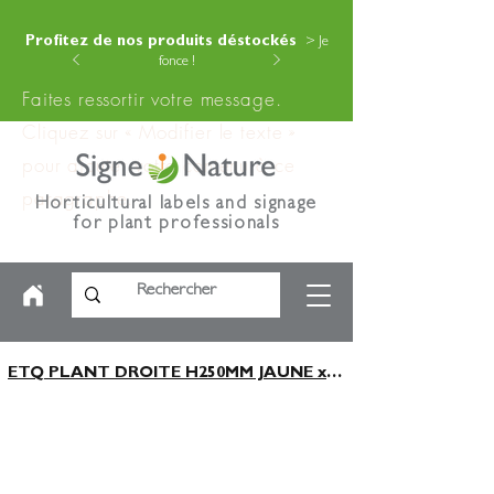
Profitez de nos produits déstockés
> Je
fonce !
Faites ressortir votre message.
Cliquez sur « Modifier le texte »
pour ajouter votre contenu à ce
paragraphe.
Horticultural labels and signage
for plant professionals
ETQ PLANT DROITE H250MM JAUNE x100