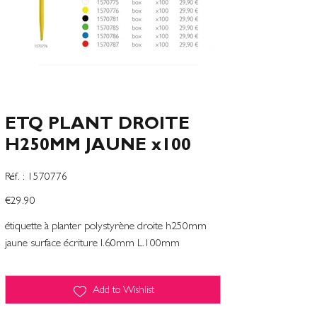
ETQ PLANT DROITE
H250MM JAUNE x100
SKU
Réf. :
1570776
1570776
Price
€29.90
étiquette à planter polystyrène droite h250mm
jaune surface écriture l.60mm L.100mm
Add to Wishlist