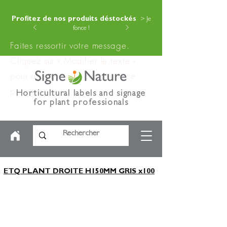
Profitez de nos produits déstockés
> Je
fonce !
Faites ressortir votre message.
Cliquez sur « Modifier le texte »
pour ajouter votre contenu à ce
paragraphe.
Horticultural labels and signage
for plant professionals
ETQ PLANT DROITE H150MM GRIS x100