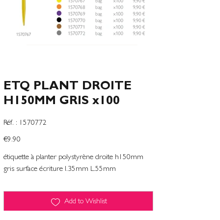
ETQ PLANT DROITE
H150MM GRIS x100
SKU
Réf. :
1570772
1570772
Price
€9.90
étiquette à planter polystyrène droite h150mm
gris surface écriture l.35mm L.55mm
Add to Wishlist