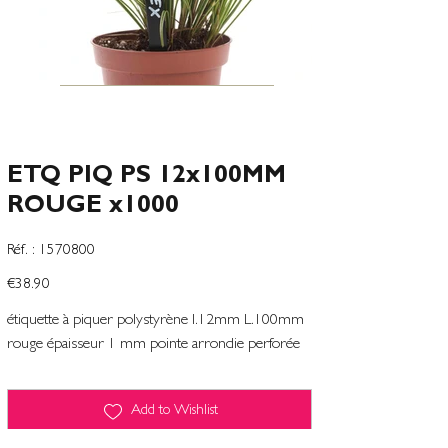
ETQ PIQ PS 12x100MM
ROUGE x1000
SKU
Réf. :
1570800
1570800
Price
€38.90
étiquette à piquer polystyrène l.12mm L.100mm
rouge épaisseur 1 mm pointe arrondie perforée
Add to Wishlist