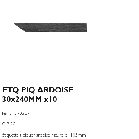
ETQ PIQ ARDOISE
30x240MM x10
SKU
Réf. :
1570327
1570327
Price
€13.90
étiquette à piquer ardoise naturelle l.105mm