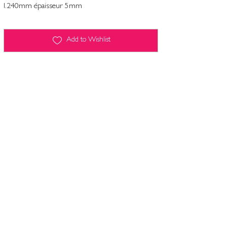
l.240mm épaisseur 5mm
Add to Wishlist
Terms and conditions
Contact
Legal Notice
Computers and freedoms
Privacy policy & cookie management
Terms and conditions
Terms and conditions