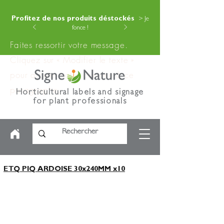
Profitez de nos produits déstockés
> Je
fonce !
Faites ressortir votre message.
Cliquez sur « Modifier le texte »
pour ajouter votre contenu à ce
paragraphe.
Horticultural labels and signage
for plant professionals
ETQ PIQ ARDOISE 30x240MM x10