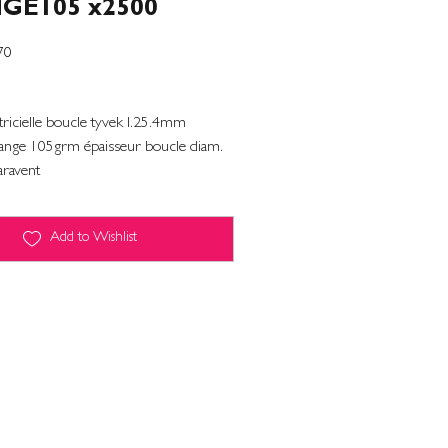
GE105 x2500
70
tricielle boucle tyvek l.25.4mm
nge 105grm épaisseur boucle diam.
ravent
Add to Wishlist