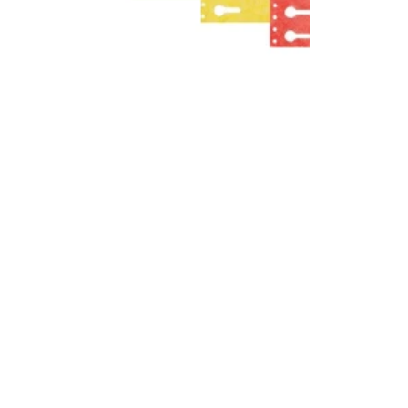
Terms and co
otice
Privacy policy & cookie management
ers and
Terms and conditions
ms
nd conditions