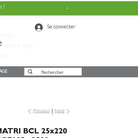
 !
Se connecter
ssage.
e
e texte » pour
 ce
AGE
Previous
Next
ATRI BCL 25x220