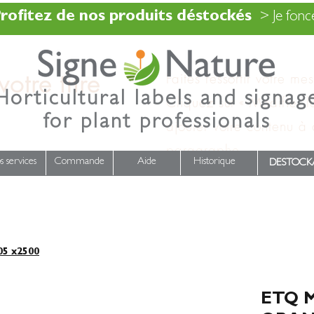
rofitez de nos produits déstockés
> Je fonce
otre titre
Faites ressortir votre me
Horticultural labels and signag
Cliquez sur « Modifier l
for plant professionals
ajouter votre contenu à
paragraphe.
s services
Commande
Aide
Historique
DESTOCK
5 x2500
ETQ M