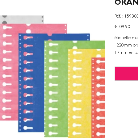
ORAN
SKU
Réf. :
15930
1593070
Price
€109.90
étiquette ma
l.220mm ora
17mm en pa