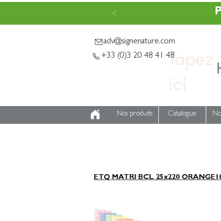
P
adv@signenature.com
Tapez v
+33 (0)3 20 48 41 48
Nos produits
Catalogue
No
ETQ MATRI BCL 25x220 ORANGE10