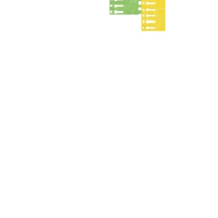
Terms and co
otice
Privacy policy & cookie management
ers and
Terms and conditions
ms
nd conditions