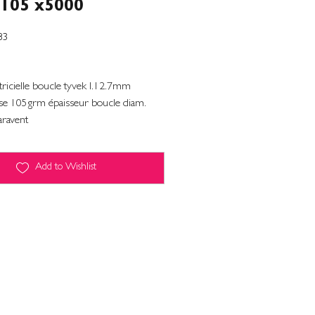
105 x5000
83
tricielle boucle tyvek l.12.7mm
e 105grm épaisseur boucle diam.
ravent
Add to Wishlist