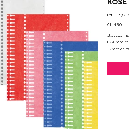
ROSE 
SKU
Réf. :
15929
1592983
Price
€114.90
étiquette ma
l.220mm ros
17mm en pa