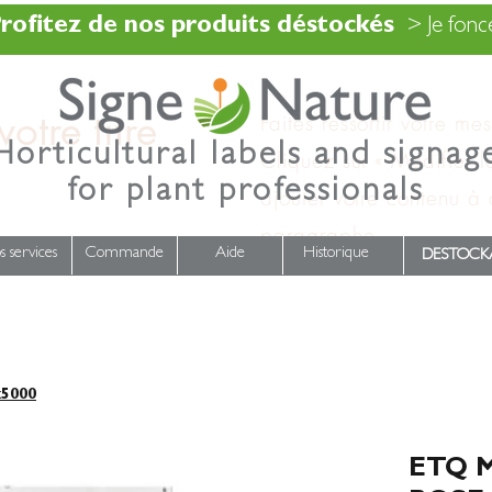
rofitez de nos produits déstockés
> Je fonce
otre titre
Faites ressortir votre me
Horticultural labels and signag
Cliquez sur « Modifier l
for plant professionals
ajouter votre contenu à
paragraphe.
s services
Commande
Aide
Historique
DESTOCK
5000
ETQ M