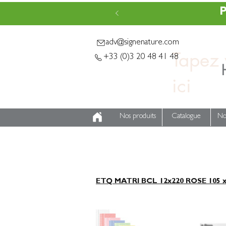
P
adv@signenature.com
Tapez v
+33 (0)3 20 48 41 48
Nos produits
Catalogue
No
ETQ MATRI BCL 12x220 ROSE 105 x