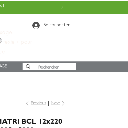
 !
Se connecter
ssage.
e
e texte » pour
 ce
AGE
Previous
Next
ATRI BCL 12x220