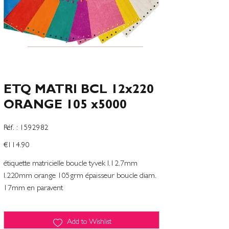
ETQ MATRI BCL 12x220
ORANGE 105 x5000
SKU
Réf. :
1592982
1592982
Price
€114.90
étiquette matricielle boucle tyvek l.12.7mm
l.220mm orange 105grm épaisseur boucle diam.
17mm en paravent
Add to Wishlist