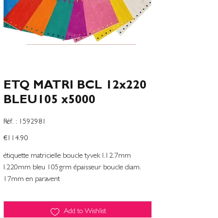
ETQ MATRI BCL 12x220
BLEU105 x5000
SKU
Réf. :
1592981
1592981
Price
€114.90
étiquette matricielle boucle tyvek l.12.7mm
l.220mm bleu 105grm épaisseur boucle diam.
17mm en paravent
Add to Wishlist