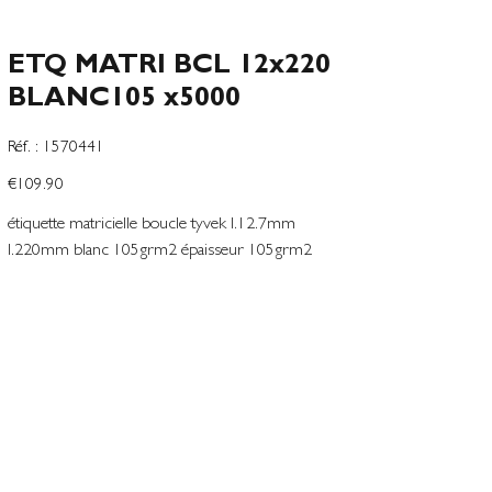
ETQ MATRI BCL 12x220
BLANC105 x5000
SKU
Réf. :
1570441
1570441
Price
€109.90
étiquette matricielle boucle tyvek l.12.7mm
l.220mm blanc 105grm2 épaisseur 105grm2
boucle d17mm en paravent
Add to Wishlist
Terms and conditions