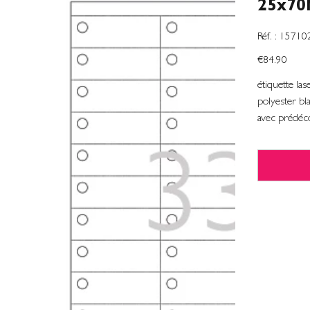
25x70
SKU
Réf. :
15710
1571020
Price
€84.90
étiquette l
polyester b
avec prédéc