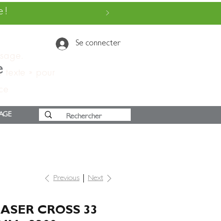
 !
Se connecter
ssage.
e
e texte » pour
 ce
AGE
Previous
Next
ASER CROSS 33