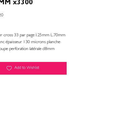
MM x3300
20
aser cross 33 par page l.25mm L.70mm
lanc épaisseur 130 microns planche
oupe perforation latérale d8mm
Add to Wishlist