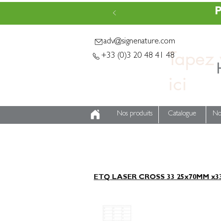
P
adv@signenature.com
Tapez v
+33 (0)3 20 48 41 48
Nos produits
Catalogue
No
ETQ LASER CROSS 33 25x70MM x3