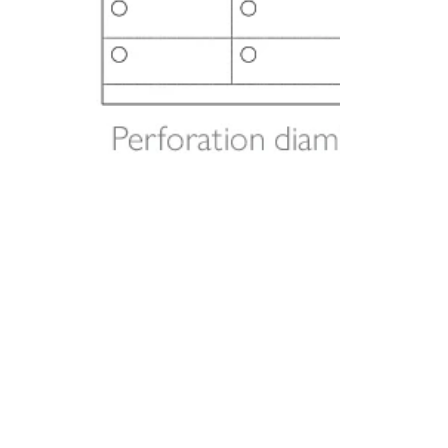
Terms and co
otice
Privacy policy & cookie management
ers and
Terms and conditions
ms
nd conditions