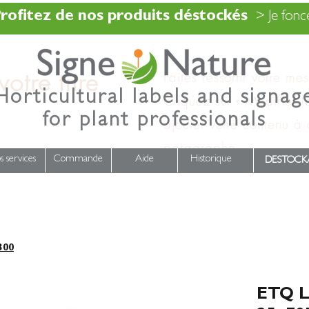
rofitez de nos produits déstockés
> Je fonce
otre titre
Faites ressortir votre me
Horticultural labels and signag
Cliquez sur « Modifier l
for plant professionals
ajouter votre contenu à
paragraphe.
s services
Commande
Aide
Historique
DESTOCK
300
ETQ L