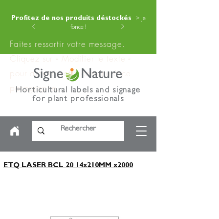
Profitez de nos produits déstockés
> Je
fonce !
Faites ressortir votre message.
Cliquez sur « Modifier le texte »
pour ajouter votre contenu à ce
paragraphe.
Horticultural labels and signage
for plant professionals
ETQ LASER BCL 20 14x210MM x2000