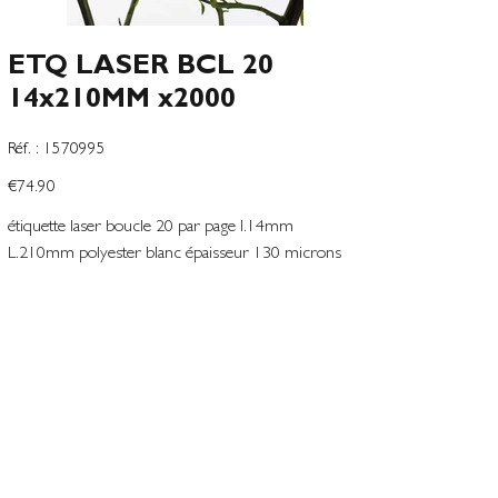
ETQ LASER BCL 20
14x210MM x2000
SKU
Réf. :
1570995
1570995
Price
€74.90
étiquette laser boucle 20 par page l.14mm
L.210mm polyester blanc épaisseur 130 microns
planche avec prédécoupe boucle d15mm
Add to Wishlist
Terms and conditions