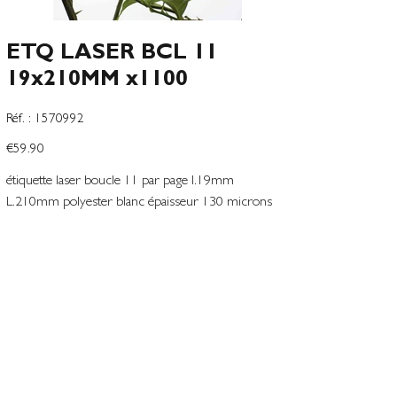
ETQ LASER BCL 11
19x210MM x1100
SKU
Réf. :
1570992
1570992
Price
€59.90
étiquette laser boucle 11 par page l.19mm
L.210mm polyester blanc épaisseur 130 microns
planche avec prédécoupe boucle d15mm
Add to Wishlist
Terms and conditions