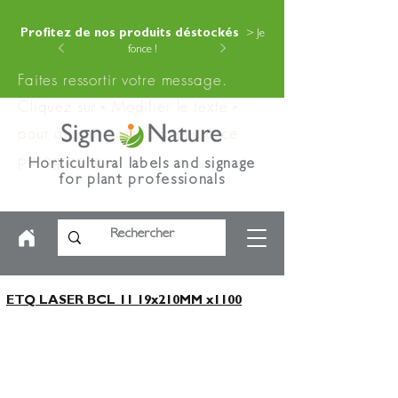
Profitez de nos produits déstockés
> Je
fonce !
Faites ressortir votre message.
Cliquez sur « Modifier le texte »
pour ajouter votre contenu à ce
paragraphe.
Horticultural labels and signage
for plant professionals
ETQ LASER BCL 11 19x210MM x1100