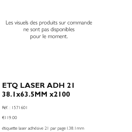
ETQ LASER ADH 21
38.1x63.5MM x2100
SKU
Réf. :
1571601
1571601
Price
€119.00
étiquette laser adhésive 21 par page l.38.1mm