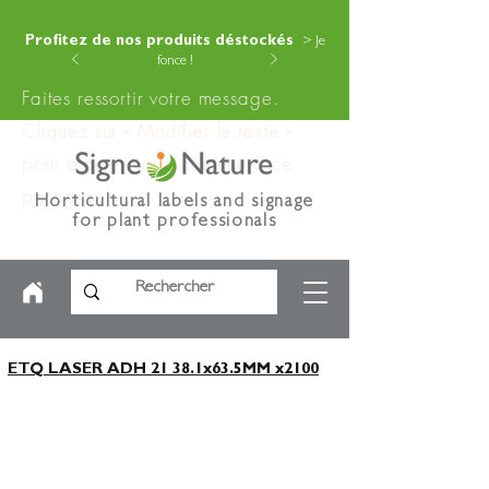
Profitez de nos produits déstockés
> Je
fonce !
Faites ressortir votre message.
Cliquez sur « Modifier le texte »
pour ajouter votre contenu à ce
paragraphe.
Horticultural labels and signage
for plant professionals
ETQ LASER ADH 21 38.1x63.5MM x2100