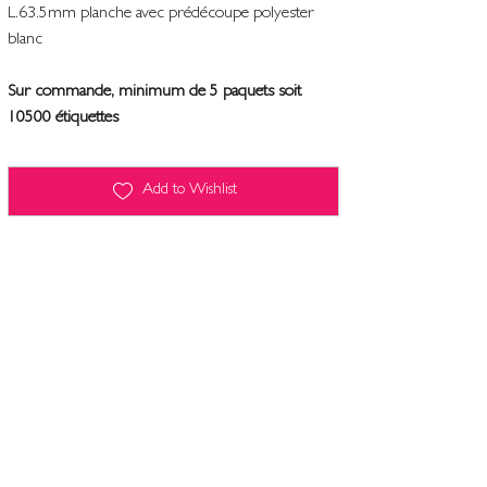
L.63.5mm planche avec prédécoupe polyester
blanc
Sur commande, minimum de 5 paquets soit
10500 étiquettes
Add to Wishlist
Terms and conditions
Contact
Legal Notice
Computers and freedoms