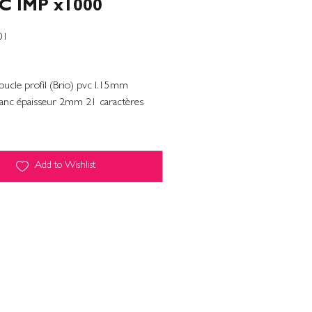
 IMP x1000
01
boucle profil (Brio) pvc l.15mm
nc épaisseur 2mm 21 caractères
Add to Wishlist