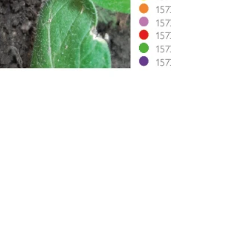
Terms and co
otice
Privacy policy & cookie management
ers and
Terms and conditions
ms
nd conditions