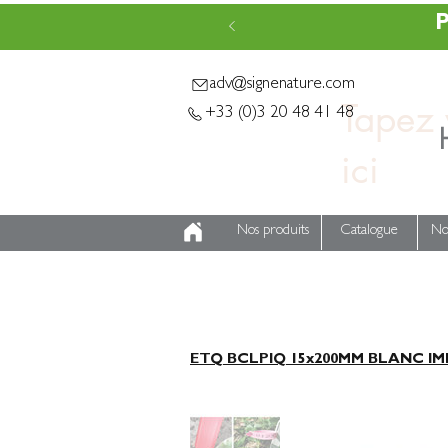
P
adv@signenature.com
Tapez v
+33 (0)3 20 48 41 48
Nos produits
Catalogue
No
ETQ BCLPIQ 15x200MM BLANC IMP