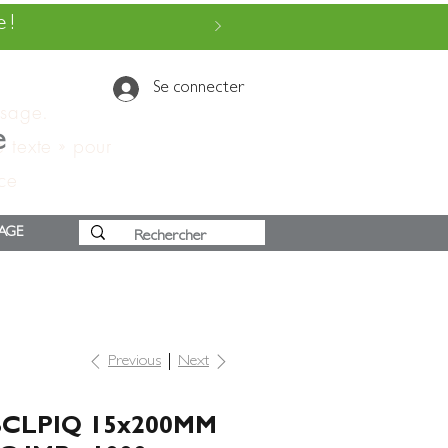
 !
Se connecter
ssage.
e
e texte » pour
 ce
AGE
Previous
Next
BCLPIQ 15x200MM