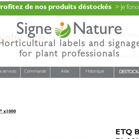
rofitez de nos produits déstockés
> Je fonce
otre titre
Faites ressortir votre me
Horticultural labels and signag
Cliquez sur « Modifier l
for plant professionals
ajouter votre contenu à
paragraphe.
s services
Commande
Aide
Historique
DESTOCK
 x1000
ETQ 