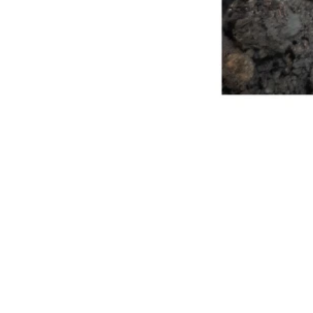
Catalogs and prices
Legal N
Contact
Comput
freedo
Terms a