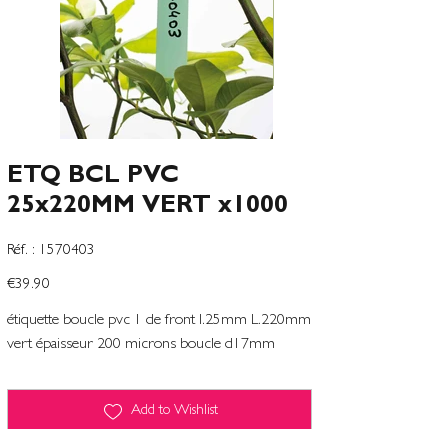
ETQ BCL PVC
25x220MM VERT x1000
SKU
Réf. :
1570403
1570403
Price
€39.90
étiquette boucle pvc 1 de front l.25mm L.220mm
vert épaisseur 200 microns boucle d17mm
Add to Wishlist