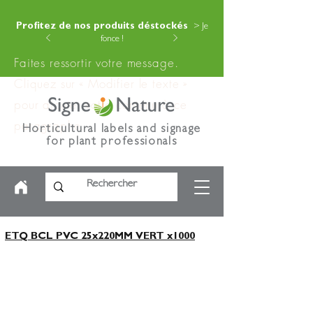
Profitez de nos produits déstockés
> Je
fonce !
Faites ressortir votre message.
Cliquez sur « Modifier le texte »
pour ajouter votre contenu à ce
paragraphe.
Horticultural labels and signage
for plant professionals
ETQ BCL PVC 25x220MM VERT x1000