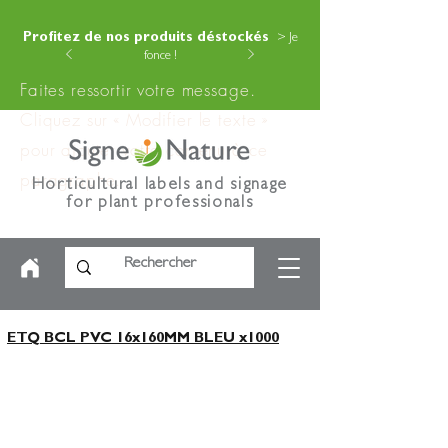
Profitez de nos produits déstockés
> Je
fonce !
Faites ressortir votre message.
Cliquez sur « Modifier le texte »
pour ajouter votre contenu à ce
paragraphe.
Horticultural labels and signage
for plant professionals
ETQ BCL PVC 16x160MM BLEU x1000