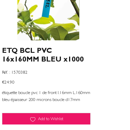
ETQ BCL PVC
16x160MM BLEU x1000
SKU
Réf. :
1570382
1570382
Price
€24.90
étiquette boucle pvc 1 de front l.16mm L.160mm
bleu épaisseur 200 microns boucle d17mm
Add to Wishlist