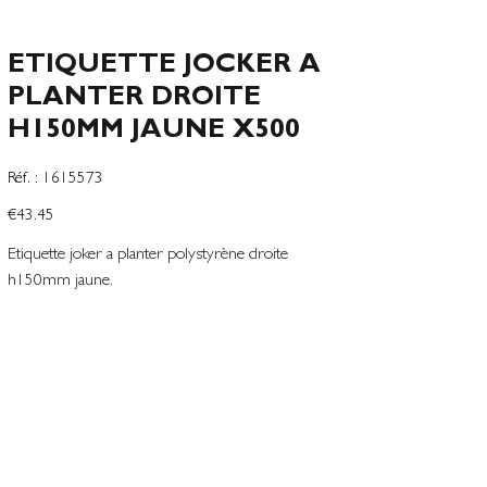
ETIQUETTE JOCKER A
PLANTER DROITE
H150MM JAUNE X500
SKU
Réf. :
1615573
1615573
Price
€43.45
Etiquette joker a planter polystyrène droite
h150mm jaune.
Surface écriture l.35mm L.55mm
Vrac de 500 pièces, en carton.
Add to Wishlist
Terms and conditions