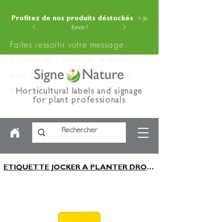
Profitez de nos produits déstockés
> Je
fonce !
Faites ressortir votre message.
Cliquez sur « Modifier le texte »
pour ajouter votre contenu à ce
paragraphe.
Horticultural labels and signage
for plant professionals
ETIQUETTE JOCKER A PLANTER DROITE H150MM JAUNE X500