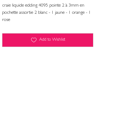
craie liquide edding 4095 pointe 2 à 3mm en
pochette assortie 2 blanc - 1 jaune - 1 orange - 1
rose
Add to Wishlist
Terms and conditions
Contact
Legal Notice
Computers and freedoms
Privacy policy & cookie management