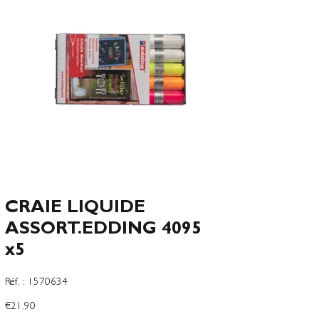
CRAIE LIQUIDE
ASSORT.EDDING 4095
x5
SKU
Réf. :
1570634
1570634
Price
€21.90