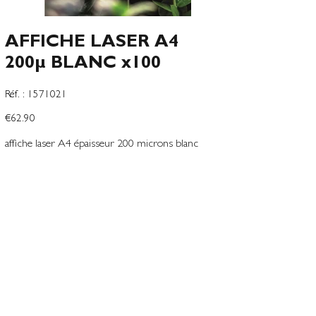
AFFICHE LASER A4
200µ BLANC x100
SKU
Réf. :
1571021
1571021
Price
€62.90
affiche laser A4 épaisseur 200 microns blanc
l.210mm L.297mm polyester
Add to Wishlist
Terms and conditions
Contact