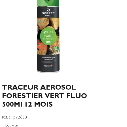
TRACEUR AEROSOL
FORESTIER VERT FLUO
500Ml 12 MOIS
SKU
Réf. :
1572660
1572660
Prix