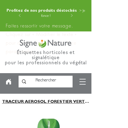
Profitez de nos produits déstockés
> Je
fonce !
Faites ressortir votre message.
Cliquez sur « Modifier le texte »
pour ajouter votre contenu à ce
paragraphe.
Étiquettes horticoles et
signalétique
pour les professionnels du végétal
TRACEUR AEROSOL FORESTIER VERT FLUO 500Ml 12 MOIS