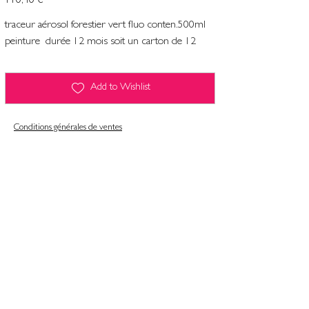
110,40 €
traceur aérosol forestier vert fluo conten.500ml
peinture durée 12 mois soit un carton de 12
Add to Wishlist
Conditions générales de ventes
Contact
Mentions légales
Informatiques et libertés
Politique de confidentialité & gestion des cookies
Conditions générales de ventes