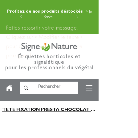
Profitez de nos produits déstockés
> Je
fonce !
Faites ressortir votre message.
Cliquez sur « Modifier le texte »
pour ajouter votre contenu à ce
paragraphe.
Étiquettes horticoles et
signalétique
pour les professionnels du végétal
TETE FIXATION PRESTA CHOCOLAT x25