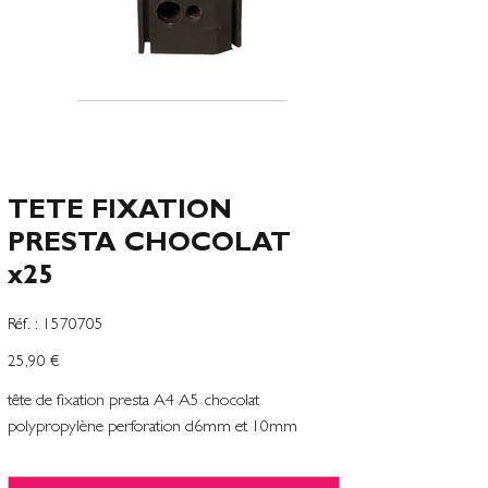
TETE FIXATION
PRESTA CHOCOLAT
x25
SKU
Réf. :
1570705
1570705
Prix
25,90 €
tête de fixation presta A4 A5 chocolat
polypropylène perforation d6mm et 10mm